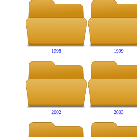
1998
1999
2002
2003